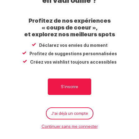
en vadrouille ?
Profitez de nos expériences
« coups de coeur »,
et explorez nos meilleurs spots
Expositions estivales à l’Abbaye
Place du tilleul
Déclarez vos envies du moment
74740
Sixt-Fer-à-Cheval
Profitez de suggestions personnalisées
Créez vos wishlist toujours accessibles
Carte
S'y rendre
Écrire
Appeler
Site internet
Date
S'inscrire
M
À proximité
Ouverture du 4 au 30 août 2026
g
Jours
Horaires
J
J’ai déjà un compte
Le
19 août 2026
Le
12 août 2026
Lundi
14h00 à 18h00
L
Continuer sans me connecter
Mardi
14h00 à 18h00
M