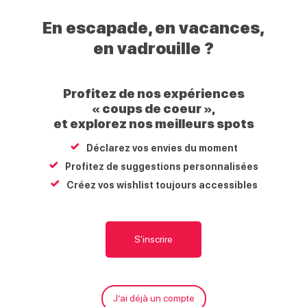
Haut
En escapade, en vacances,
Giffre
en vadrouille ?
Randonnée accompagnée : Rando des 4 cols de
Chalune
Profitez de nos expériences
« coups de coeur »,
Sommand
et explorez nos meilleurs spots
74440
Taninges
Déclarez vos envies du moment
Profitez de suggestions personnalisées
Carte
S'y rendre
Écrire
Appeler
Site internet
Créez vos wishlist toujours accessibles
Elle vous permettra d’apprécier la découverte de la grande faune
et d’observer la richesse florale de nos montagnes.
Pour le pique-nique, nous profiterons d'un vallon suspendu rien
S'inscrire
que pour nous. Chamois et marmottes seront au rendez-vous.
Tarifs
J’ai déjà un compte