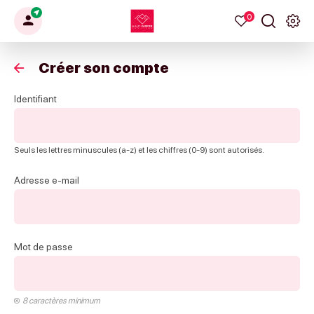
0
Mon
Mes
Je
Men
My
profil
favoris
recherche
Haut
Retour
Créer son compte
Giffre
Identifiant
Seuls les lettres minuscules (a-z) et les chiffres (0-9) sont autorisés.
Adresse e-mail
Mot de passe
8 caractères minimum