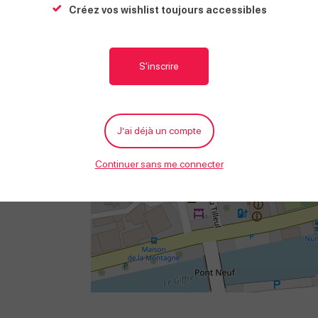
Créez vos wishlist toujours accessibles
Situation
S'inscrire
+
−
J’ai déjà un compte
Continuer sans me connecter