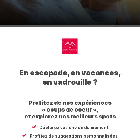
Les enfants doivent être accompagnés d'un adulte.
Informations supplémentaires :
My
5 personnes maximum par fromage.
Haut
En escapade, en vacances,
Giffre
en vadrouille ?
Tarifs
Profitez de nos expériences
Tarif
« coups de coeur »,
et explorez nos meilleurs spots
Tarif unique
du 07/07/2026 au 19/08/2026
Déclarez vos envies du moment
Profitez de suggestions personnalisées
Réservation auprès de nos bureaux d'informations to