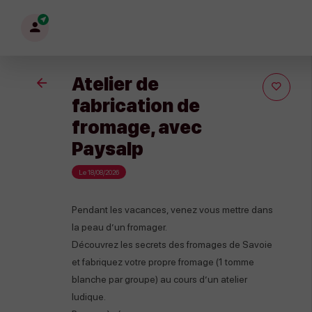
Mon
profil
Atelier de
Retour
fabrication de
fromage, avec
Paysalp
Le 18/08/2026
Pendant les vacances, venez vous mettre dans
la peau d’un fromager.
Découvrez les secrets des fromages de Savoie
et fabriquez votre propre fromage (1 tomme
blanche par groupe) au cours d’un atelier
ludique.