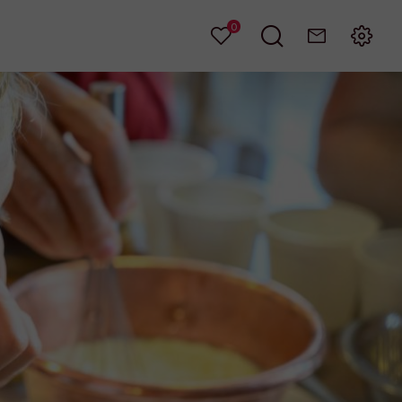
0
Mes
Je
Contact
Menu
favoris
recherche