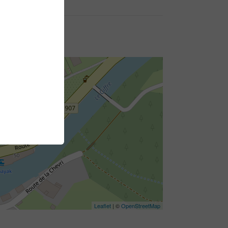
Leaflet
| ©
OpenStreetMap