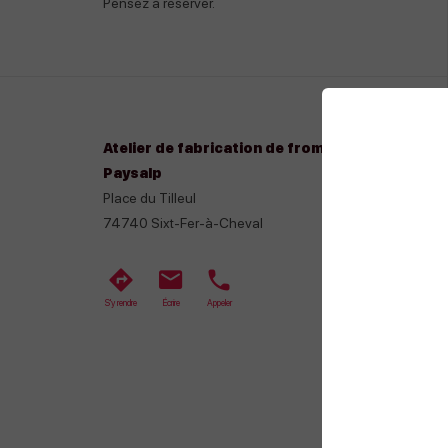
Pensez à réserver.
Atelier de fabrication de fromage, avec
Paysalp
Place du Tilleul
74740
Sixt-Fer-à-Cheval
S'y rendre
Écrire
Appeler