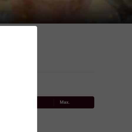
Min.
Max.
10€
uristiques.