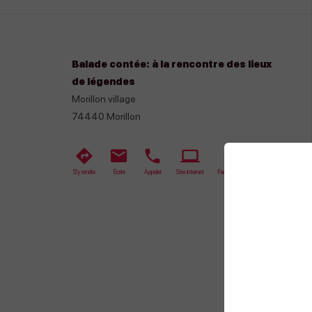
Balade contée: à la rencontre des lieux
de légendes
Morillon village
74440
Morillon
S'y rendre
Écrire
Appeler
Site internet
Facebook