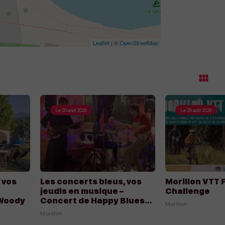
Leaflet
| ©
OpenStreetMap
M
ga
Le
20 août 2026
Le
29 août 2026
Appeler
Appeler
Écrire
Écrire
 vos
Les concerts bleus, vos
Morillon VTT 
jeudis en musique –
Challenge
 Woody
Concert de Happy Blues
Morillon
Trio
Morillon