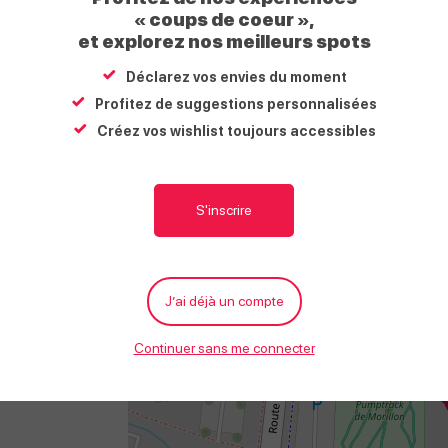
Prestations
« coups de coeur »,
et explorez nos meilleurs spots
Équipements
Déclarez vos envies du moment
Profitez de suggestions personnalisées
Parking à proximité
Créez vos wishlist toujours accessibles
Situation
S'inscrire
+
−
J’ai déjà un compte
Continuer sans me connecter