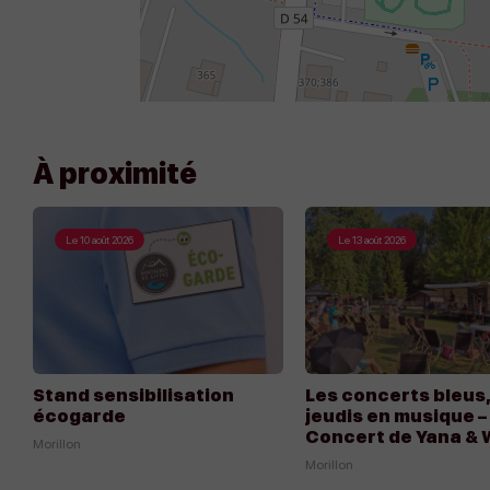
À proximité
Le
10 août 2026
Le
13 août 2026
Appeler
Écrire
Stand sensibilisation
Les concerts bleus,
écogarde
jeudis en musique –
Concert de Yana &
Morillon
Morillon