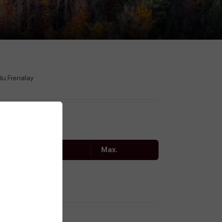
du Frenalay
Min.
Max.
5€