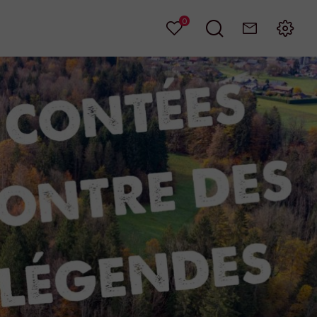
0
Mes
Je
Contact
Menu
favoris
recherche