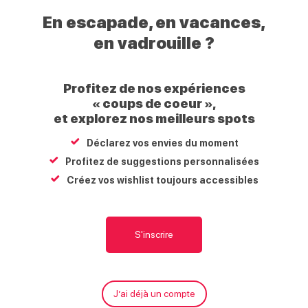
Haut
En escapade, en vacances,
Giffre
en vadrouille ?
Itinéraire pédestre : « Le lac Bleu – Les Miaux – Le
Profitez de nos expériences
Châtelard »
« coups de coeur »,
Morillon village
et explorez nos meilleurs spots
74440
Morillon
Déclarez vos envies du moment
Profitez de suggestions personnalisées
Carte
S'y rendre
Écrire
Site internet
Créez vos wishlist toujours accessibles
Télécharger le fichier gpx
S'inscrire
Compter environ 1h pour réaliser la boucle.
Itinéraire
J’ai déjà un compte
M
En détail
À proximité