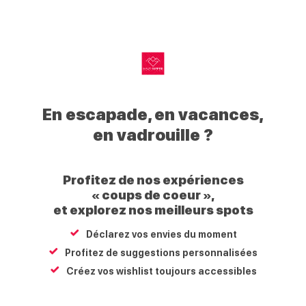
My
Les concerts bleus, vos jeudis en musique – Concert de
Haut
Yana & Woody
En escapade, en vacances,
Giffre
Morillon village
en vadrouille ?
74440
Morillon
Profitez de nos expériences
Carte
S'y rendre
Écrire
Appeler
Site internet
« coups de coeur »,
et explorez nos meilleurs spots
Venez profiter d'une soirée musicale festive et conviviale autour
Déclarez vos envies du moment
d'un répertoire de reprises Pop, Rock, Dance et Variétés modernes
Profitez de suggestions personnalisées
françaises et internationales. Des grands classiques
incontournables aux tubes actuels, le concert propose un voyage
Créez vos wishlist toujours accessibles
musical rythmé et accessible à tous.