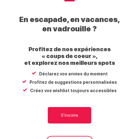
My
Haut
En escapade, en vacances,
Giffre
Randonnée accompagnée : Sunset et observation de
en vadrouille ?
la faune
Foron d'en bas
Praz de Lys
Profitez de nos expériences
« coups de coeur »,
74440
Taninges
et explorez nos meilleurs spots
Déclarez vos envies du moment
Carte
S'y rendre
Écrire
Appeler
Site internet
Profitez de suggestions personnalisées
Puis, nous observerons des chamois et toutes les surprises qui
Créez vos wishlist toujours accessibles
peuvent sortir des bois aux alentours.
Avec une petite boisson chaude nous profiterons du coucher de
soleil ensemble !
S'inscrire
Tarifs