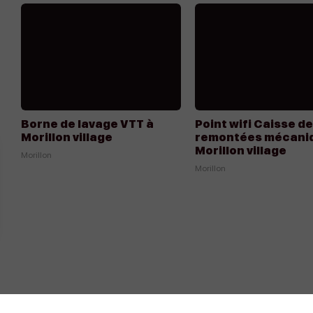
Borne de lavage VTT à
Point wifi Caisse d
Morillon village
remontées mécani
Morillon village
Morillon
Morillon