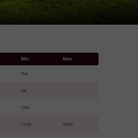
Min.
Max.
11€
9€
55€
135€
165€