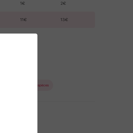
1€
2€
11€
13€
: 130€
ances Classic
Espèces