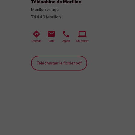
Télécabine de Morillon
Morillon village
74440
Morillon
S'y rendre
Écrire
Appeler
Site internet
Télécharger le fichier pdf