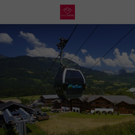
My
Haut
Giffre