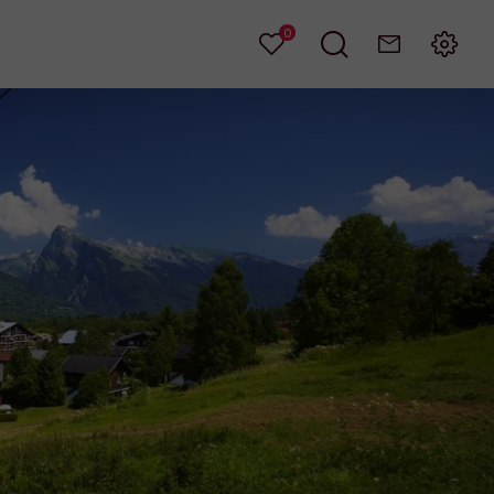
0
Mes
Je
Contact
Menu
favoris
recherche