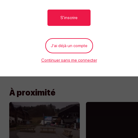
S'inscrire
J’ai déjà un compte
Continuer sans me connecter
À proximité
Appeler