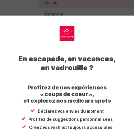
Samedi
Dimanche
Tarifs
My
Haut
En escapade, en vacances,
Moyens de paiement
Giffre
en vadrouille ?
Chèque
Espèces
Profitez de nos expériences
« coups de coeur »,
et explorez nos meilleurs spots
Situation
Déclarez vos envies du moment
Profitez de suggestions personnalisées
+
Créez vos wishlist toujours accessibles
−