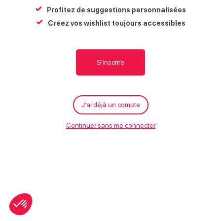
Profitez de suggestions personnalisées
Créez vos wishlist toujours accessibles
S'inscrire
J’ai déjà un compte
Continuer sans me connecter
Leaflet
| ©
OpenStreetMap
Liste
Aujourd'hui
Exposition Carlo ESKANDAR
– Sculpteur animalier –
Galerie d’art Barbara
Thollot
Samoëns