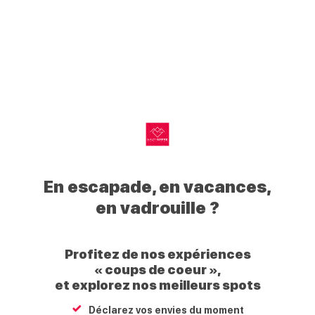
0
Mon
Mes
Je
Men
My
profil
favoris
recherche
Haut
Retour
Agenda
Giffre
+
−
My
Haut
En escapade, en vacances,
Giffre
en vadrouille ?
Profitez de nos expériences
« coups de coeur »,
et explorez nos meilleurs spots
Déclarez vos envies du moment