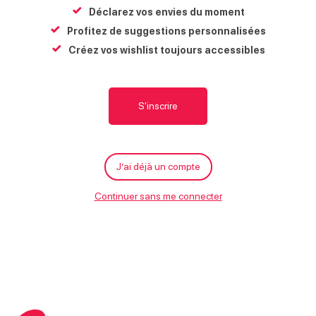
Informations supplémentaires :
Déclarez vos envies du moment
Les enfants doivent être accompagnés d'un adulte.
Profitez de suggestions personnalisées
M
À proximité
Créez vos wishlist toujours accessibles
g
Le
06 août 2026
Le
13 août 2026
S'inscrire
J’ai déjà un compte
Atelier danse
Atelier théâtre
Continuer sans me connecter
Morillon
Morillon