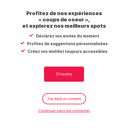
Profitez de nos expériences
« coups de coeur »,
Atelier théâtre
et explorez nos meilleurs spots
Morillon Village
Déclarez vos envies du moment
74440
Morillon
Profitez de suggestions personnalisées
Créez vos wishlist toujours accessibles
Carte
S'y rendre
Écrire
Appeler
Prestations
S'inscrire
M
Équipements
À proximité
g
Aire de jeux
Aire de pique-nique
WC publics
Parking
J’ai déjà un compte
Le
20 août 2026
Le
19 août 2026
Parking payant
Continuer sans me connecter