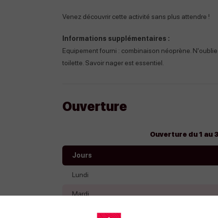
Venez découvrir cette activité sans plus attendre !
Informations supplémentaires :
Equipement fourni : combinaison néoprène. N'oublie
toilette. Savoir nager est essentiel.
Ouverture
Ouverture du 1 au
Jours
Lundi
Mardi
Mercredi