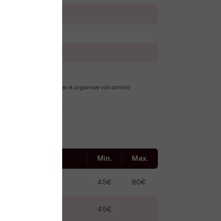
Ouvert
Ouvert
Ouvert
Ouvert
24 pour vous renseigner et organiser vos sorties!
Min.
Max.
45€
80€
45€