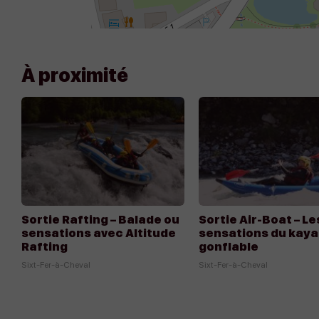
À proximité
Appeler
Écrire
Sortie Rafting – Balade ou
Sortie Air-Boat – Le
sensations avec Altitude
sensations du kaya
Rafting
gonflable
Sixt-Fer-à-Cheval
Sixt-Fer-à-Cheval