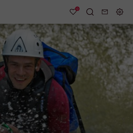
0
Mes
Je
Contact
Menu
favoris
recherche