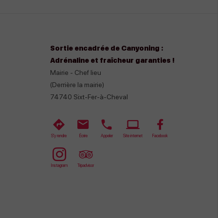
Sortie encadrée de Canyoning :
Adrénaline et fraîcheur garanties !
Mairie - Chef lieu
(Derrière la mairie)
74740
Sixt-Fer-à-Cheval
S'y rendre
Écrire
Appeler
Site internet
Facebook
Instagram
Tripadvisor