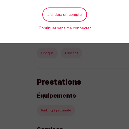
Adulte
du 01/04/2026 au 30/09/2026
J’ai déjà un compte
plusieurs canyons ayant des difficultés différentes sont
(toboggans, sauts, descentes de cascades en rappel...)
Continuer sans me connecter
Moyens de paiement
Chèque
Espèces
Prestations
Équipements
Parking à proximité