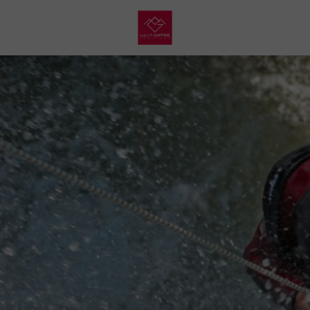
My
Haut
Giffre