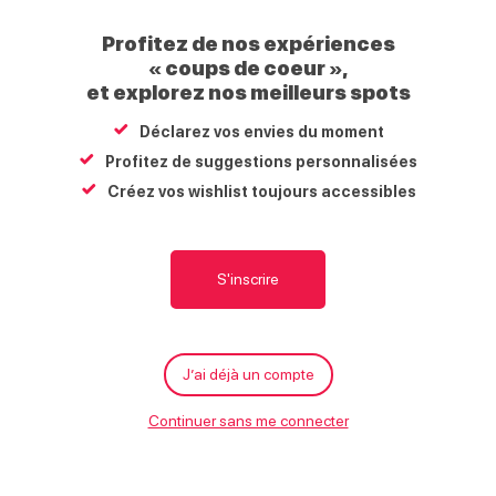
Ze Kids Park
Profitez de nos expériences
Domaine skiable
« coups de coeur »,
et explorez nos meilleurs spots
Morillon 1100 Les Esserts
74440
Morillon
Déclarez vos envies du moment
Profitez de suggestions personnalisées
Créez vos wishlist toujours accessibles
Carte
S'y rendre
Écrire
Appeler
Site internet
Tarifs
S'inscrire
M
Moyens de paiement
À proximité
g
Carte bancaire/crédit
Chèque
Chèque-Vacances Classic
Espèces
J’ai déjà un compte
Continuer sans me connecter