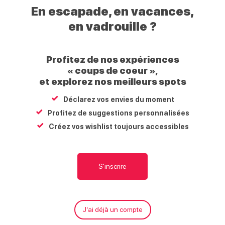
Haut
En escapade, en vacances,
Giffre
en vadrouille ?
Profitez de nos expériences
Itinéraire raquettes : Le chemin d’interprétation de
« coups de coeur »,
Verchaix
et explorez nos meilleurs spots
Mairie
Déclarez vos envies du moment
74440
Verchaix
Profitez de suggestions personnalisées
Créez vos wishlist toujours accessibles
Carte
S'y rendre
Appeler
Télécharger le fichier gpx
S'inscrire
Itinéraire
M
En détail
À proximité
J’ai déjà un compte
g