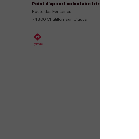
Point d’apport volontaire tri sélectif
Route des Fontaines
74300
Châtillon-sur-Cluses
S'y rendre