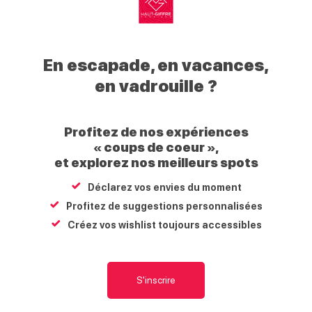
Samedi
Dimanche
My
Haut
En escapade, en vacances,
Giffre
en vadrouille ?
Situation
Profitez de nos expériences
+
« coups de coeur »,
et explorez nos meilleurs spots
−
Déclarez vos envies du moment
Profitez de suggestions personnalisées
Créez vos wishlist toujours accessibles
S'inscrire