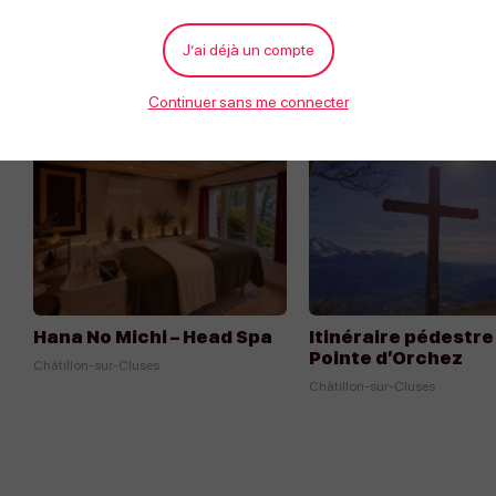
J’ai déjà un compte
Continuer sans me connecter
À proximité
Appeler
Écrire
Hana No Michi – Head Spa
Itinéraire pédestre 
Pointe d’Orchez
Châtillon-sur-Cluses
Châtillon-sur-Cluses