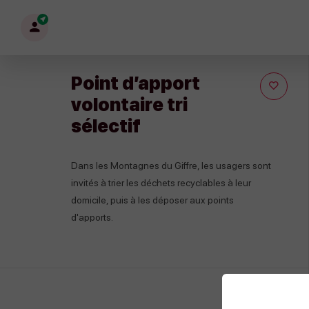
Mon
profil
Point d’apport
volontaire tri
sélectif
Dans les Montagnes du Giffre, les usagers sont
invités à trier les déchets recyclables à leur
domicile, puis à les déposer aux points
d'apports.