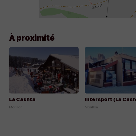
À proximité
Appeler
Écrire
La Cashta
Intersport (La Cash
Morillon
Morillon