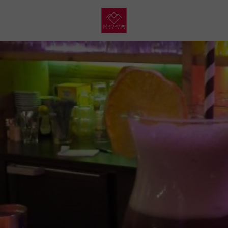
My
Haut
Giffre