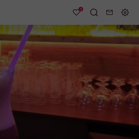
0
Mes
Je
Contact
Menu
favoris
recherche