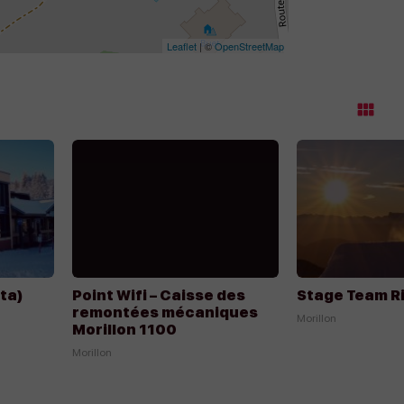
Leaflet
| ©
OpenStreetMap
M
ga
Appeler
Appeler
Écrire
Écrire
ta)
Point Wifi – Caisse des
Stage Team R
remontées mécaniques
Morillon
Morillon 1100
Morillon