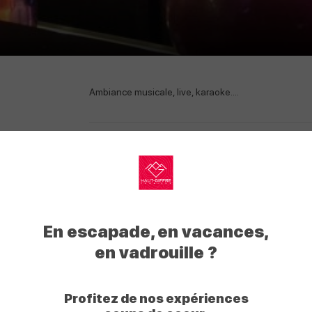
Ambiance musicale, live, karaoke....
Tarifs
Moyens de paiement
My
Haut
Carte bancaire/crédit
Espèces
En escapade, en vacances,
Giffre
en vadrouille ?
Prestations
Profitez de nos expériences