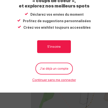
« coups de coeur »,
Services
et explorez nos meilleurs spots
Déclarez vos envies du moment
Animaux acceptés
Accès Internet Wifi
Profitez de suggestions personnalisées
Créez vos wishlist toujours accessibles
Situation
S'inscrire
+
−
J’ai déjà un compte
Continuer sans me connecter