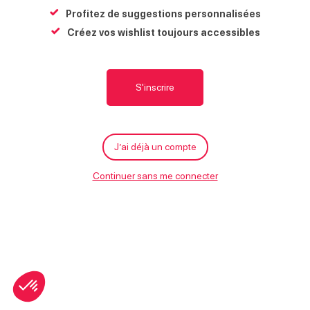
Profitez de suggestions personnalisées
Créez vos wishlist toujours accessibles
S'inscrire
Aire de pique-nique entrée
Aire de pique-nique entrée
de Morillon village
de Morillon village
J’ai déjà un compte
Morillon
Morillon
Continuer sans me connecter