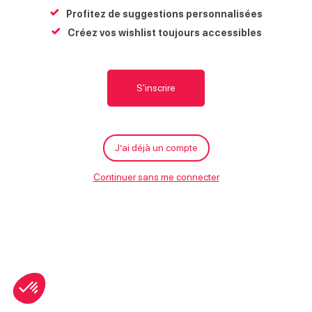
À proximité
g
Profitez de suggestions personnalisées
Parking à proximité
Créez vos wishlist toujours accessibles
S'inscrire
Arvi’Pâtes
Point d’apport volontaire t
J’ai déjà un compte
sélectif
Ouvert
Verchaix
Verchaix
Continuer sans me connecter