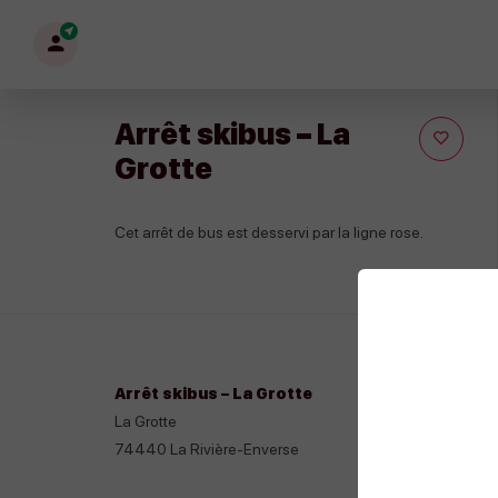
Mon
profil
Arrêt skibus – La
Grotte
Cet arrêt de bus est desservi par la ligne rose.
Arrêt skibus – La Grotte
La Grotte
74440
La Rivière-Enverse