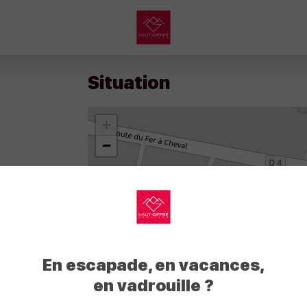
My
Haut
Situation
Giffre
+
−
My
Haut
En escapade, en vacances,
Giffre
en vadrouille ?