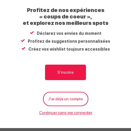
Profitez de nos expériences
« coups de coeur »,
À proximité
et explorez nos meilleurs spots
Déclarez vos envies du moment
Le
14 juil. 2027
Profitez de suggestions personnalisées
Créez vos wishlist toujours accessibles
Écrire
S'inscrire
Fête nationale
Arrêt skibus – Chef 
La Rivière-Enverse
La Rivière-Enverse
J’ai déjà un compte
Continuer sans me connecter