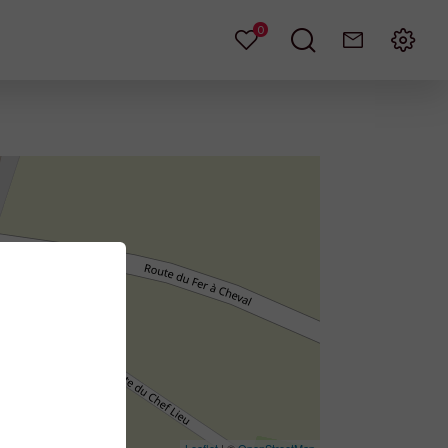
0
Mes
Je
Contact
Menu
favoris
recherche