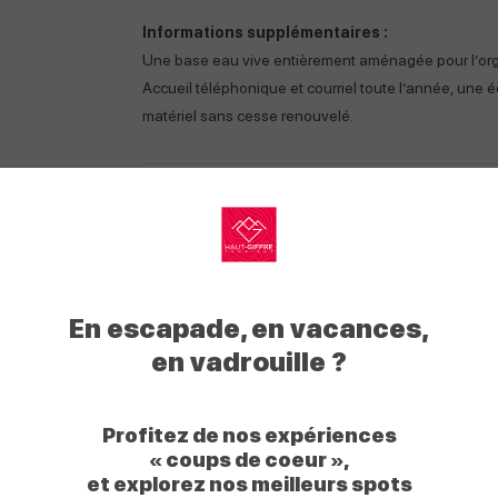
Informations supplémentaires :
Une base eau vive entièrement aménagée pour l’organ
Accueil téléphonique et courriel toute l’année, une
matériel sans cesse renouvelé.
Ouverture
Ouverture du 20 a
My
Haut
En escapade, en vacances,
Jours
Hor
Giffre
en vadrouille ?
Lundi
08h
Mardi
08h
Profitez de nos expériences
« coups de coeur »,
Mercredi
08h
et explorez nos meilleurs spots