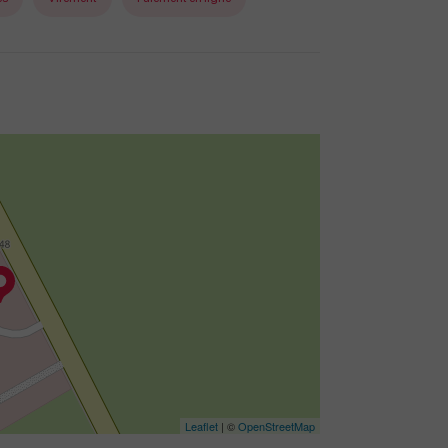
Leaflet
| ©
OpenStreetMap