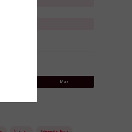
00 à 20h00
00 à 20h00
00 à 20h00
00 à 20h00
Min.
Max.
50€
es
Virement
Paiement en ligne