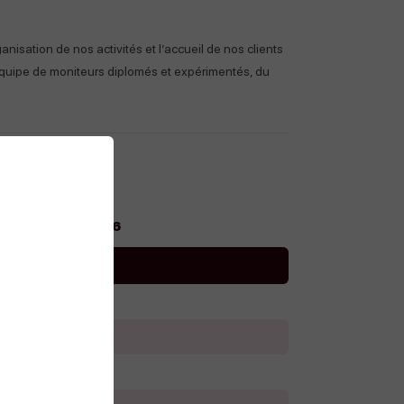
isation de nos activités et l’accueil de nos clients
 équipe de moniteurs diplomés et expérimentés, du
u 31 octobre 2026
aires
00 à 20h00
00 à 20h00
00 à 20h00