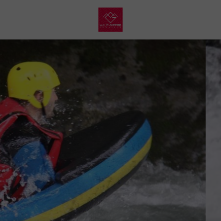
My
Haut
Giffre