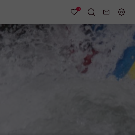
0
Mes
Je
Contact
Menu
favoris
recherche