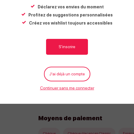
Jeudi
08h
Déclarez vos envies du moment
Vendredi
08h
Profitez de suggestions personnalisées
Créez vos wishlist toujours accessibles
Samedi
08h
Dimanche
08h
S'inscrire
Tarifs
J’ai déjà un compte
Tarif
Continuer sans me connecter
Tarif unique
du 20/04/2025 au 31/10/2025
Moyens de paiement
Chèque
Chèque-Vacances Classic
Espèc