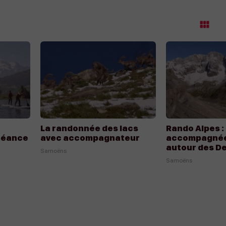
M
ga
Appeler
Appeler
Écrire
Écrire
La randonnée des lacs
Rando Alpes 
Séance
avec accompagnateur
accompagnée 
autour des D
Samoëns
Blanches
Samoëns