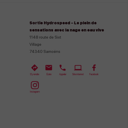
Sortie Hydrospeed – Le plein de
sensations avec la nage en eau vive
1148 route de Sixt
Village
74340
Samoëns
S'y rendre
Écrire
Appeler
Site internet
Facebook
Instagram