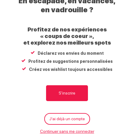
En escapade, en vacances,
Giffre
en vadrouille ?
Balade raquettes accompagnée « Les grands
Profitez de nos expériences
panoramas »
« coups de coeur »,
264, chemin des biches
et explorez nos meilleurs spots
Morillon village
Déclarez vos envies du moment
74440
La Rivière-Enverse
Profitez de suggestions personnalisées
Créez vos wishlist toujours accessibles
Carte
S'y rendre
Écrire
Appeler
Site internet
Ouverture
S'inscrire
Tarifs
Ouverture du 17 décembre 2026 au 20
avril 2027
M
À proximité
Tarif
Min.
Max.
g
J’ai déjà un compte
Jours
Horaires
Adulte
28€
du 20/12/2025 au 06/04/2026
Tous les dimanches
Lundi
Ouvert
Continuer sans me connecter
Location raquettes 5€